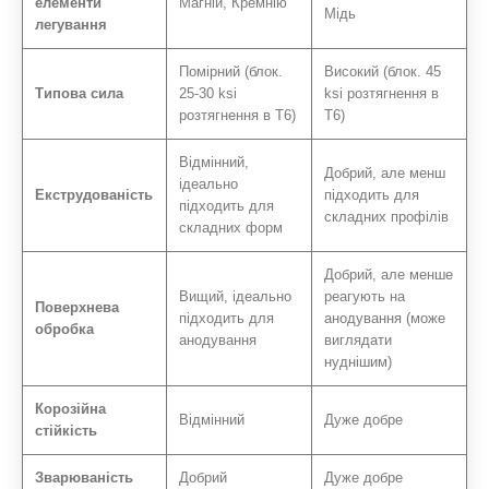
елементи
Магній, Кремнію
Мідь
легування
Помірний (блок.
Високий (блок. 45
Типова сила
25-30 ksi
ksi розтягнення в
розтягнення в T6)
T6)
Відмінний,
Добрий, але менш
ідеально
Екструдованість
підходить для
підходить для
складних профілів
складних форм
Добрий, але менше
Вищий, ідеально
реагують на
Поверхнева
підходить для
анодування (може
обробка
анодування
виглядати
нуднішим)
Корозійна
Відмінний
Дуже добре
стійкість
Зварюваність
Добрий
Дуже добре