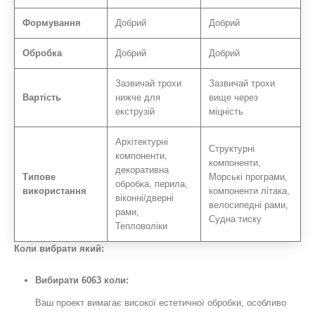
Формування
Добрий
Добрий
Обробка
Добрий
Добрий
Зазвичай трохи
Зазвичай трохи
Вартість
нижче для
вище через
екструзій
міцність
Архітектурні
Структурні
компоненти,
компоненти,
декоративна
Типове
Морські програми,
обробка, перила,
використання
компоненти літака,
віконні/дверні
велосипедні рами,
рами,
Судна тиску
Тепловоліки
Коли вибрати який:
Вибирати 6063 коли:
Ваш проект вимагає високої естетичної обробки, особливо