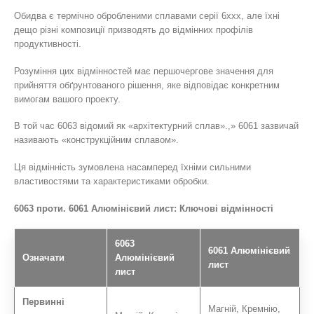
Обидва є термічно обробленими сплавами серії 6xxx, але їхні
дещо різні композиції призводять до відмінних профілів
продуктивності.
Розуміння цих відмінностей має першочергове значення для
прийняття обґрунтованого рішення, яке відповідає конкретним
вимогам вашого проекту.
В той час 6063 відомий як «архітектурний сплав».,» 6061 зазвичай
називають «конструкційним сплавом».
Ця відмінність зумовлена ​​насамперед їхніми сильними
властивостями та характеристиками обробки.
6063 проти. 6061 Алюмінієвий лист: Ключові відмінності
6063
6061 Алюмінієвий
Означати
Алюмінієвий
лист
лист
Первинні
Магній, Кремнію,