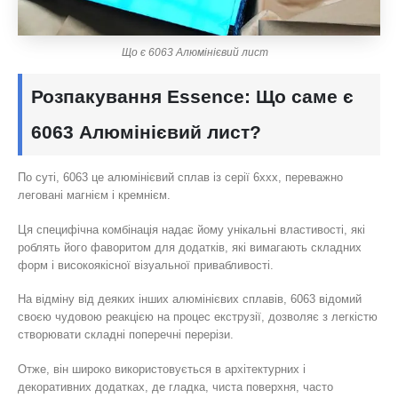
Що є 6063 Алюмінієвий лист
Розпакування Essence: Що саме є
6063 Алюмінієвий лист?
По суті, 6063 це алюмінієвий сплав із серії 6xxx, переважно
леговані магнієм і кремнієм.
Ця специфічна комбінація надає йому унікальні властивості, які
роблять його фаворитом для додатків, які вимагають складних
форм і високоякісної візуальної привабливості.
На відміну від деяких інших алюмінієвих сплавів, 6063 відомий
своєю чудовою реакцією на процес екструзії, дозволяє з легкістю
створювати складні поперечні перерізи.
Отже, він широко використовується в архітектурних і
декоративних додатках, де гладка, чиста поверхня, часто