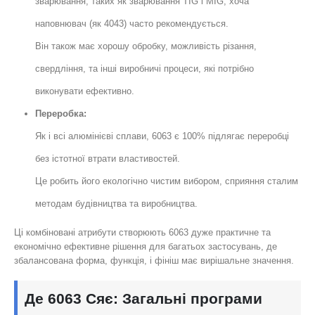
зварювання, таких як зварювання TIG і MIG, хоча
наповнювач (як 4043) часто рекомендується.
Він також має хорошу обробку, можливість різання,
свердління, та інші виробничі процеси, які потрібно
виконувати ефективно.
Переробка:
Як і всі алюмінієві сплави, 6063 є 100% підлягає переробці
без істотної втрати властивостей.
Це робить його екологічно чистим вибором, сприяння сталим
методам будівництва та виробництва.
Ці комбіновані атрибути створюють 6063 дуже практичне та
економічно ефективне рішення для багатьох застосувань, де
збалансована форма, функція, і фініш має вирішальне значення.
Де 6063 Сяє: Загальні програми