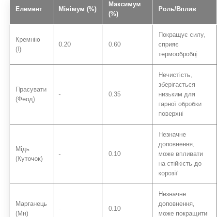
Максимум
Елемент
Мінімум (%)
Роль/Вплив
(%)
Покращує силу,
Кремнію
0.20
0.60
сприяє
(І)
термообробці
Нечистість,
зберігається
Прасувати
-
0.35
низьким для
(Феод)
гарної обробки
поверхні
Незначне
доповнення,
Мідь
-
0.10
може впливати
(Куточок)
на стійкість до
корозії
Незначне
Марганець
доповнення,
-
0.10
(Мн)
може покращити