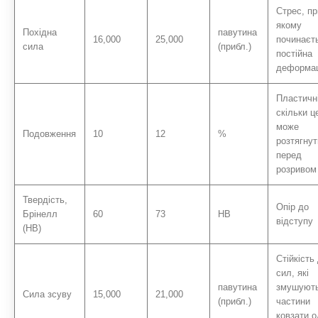
Стрес, пр
якому
Похідна
павутина
16,000
25,000
починаєт
сила
(прибл.)
постійна
деформац
Пластичні
скільки ц
може
Подовження
10
12
%
розтягну
перед
розривом
Твердість,
Опір до
Брінелл
60
73
HB
відступу
(HB)
Стійкість
сил, які
павутина
змушуют
Сила зсуву
15,000
21,000
(прибл.)
частини
ковзати 