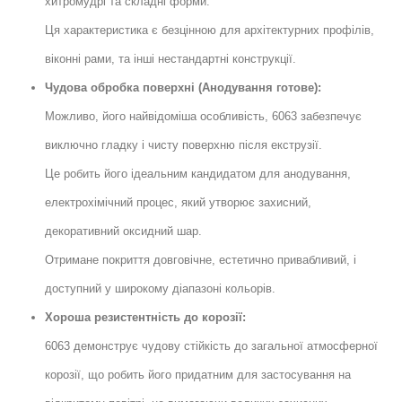
хитромудрі та складні форми.
Ця характеристика є безцінною для архітектурних профілів,
віконні рами, та інші нестандартні конструкції.
Чудова обробка поверхні (Анодування готове):
Можливо, його найвідоміша особливість, 6063 забезпечує
виключно гладку і чисту поверхню після екструзії.
Це робить його ідеальним кандидатом для анодування,
електрохімічний процес, який утворює захисний,
декоративний оксидний шар.
Отримане покриття довговічне, естетично привабливий, і
доступний у широкому діапазоні кольорів.
Хороша резистентність до корозії:
6063 демонструє чудову стійкість до загальної атмосферної
корозії, що робить його придатним для застосування на