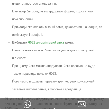
якщо планується анодування.
Вам потрібні складні екструдовані форми, і достатньо
помірної сили.
Приклади включають віконні рами, декоративні накладки, та
архітектурні профілі.
Вибирати
6061 алюмінієвий лист
коли:
Ваша заявка вимагає більшої міцності для структурної
цілісності.
При цьому його можна анодувати, його обробка не буде
такою первозданною, як 6063.
Його часто віддають перевагу для несучих конструкцій,
загальне виготовлення, і морське середовище.
Рішення в кінцевому підсумку залежить від визначення пріоритету
або кінцевої міцності, або витонченого візуального результату, як
6063 явно домінує в останньому.