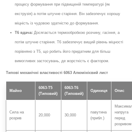
процесу формування при підвищеній температурі (як
екструзія) а потім штучне старіння. Він забезпечує хорошу
міцність із чудовою здатністю до формування.
T6 вдача:
Досягається термообробкою розчину, гасіння, а
потім штучне старіння. Т6 забезпечує вищий рівень міцності
порівняно з Т5, що робить його придатним для більш
вимогливих застосувань, де жорсткість є фактором.
Типові механічні властивості 6063 Алюмінієвий лист
6063-T5
6063-T6
Майно
Одиниця
Опис
(Типовий)
(Типовий)
Максима
Сила на
павутина
напруга
20,000
30,000
розрив
(прибл.)
перед
розривом