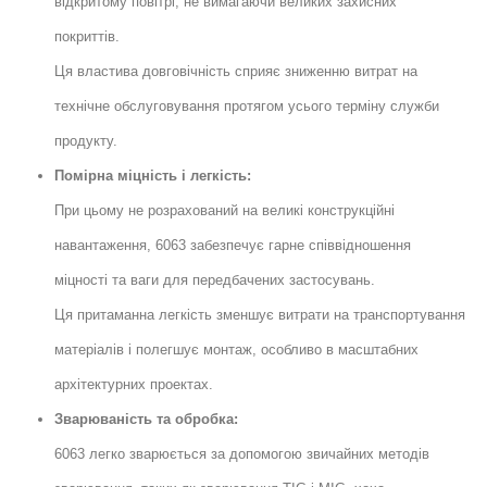
відкритому повітрі, не вимагаючи великих захисних
покриттів.
Ця властива довговічність сприяє зниженню витрат на
технічне обслуговування протягом усього терміну служби
продукту.
Помірна міцність і легкість:
При цьому не розрахований на великі конструкційні
навантаження, 6063 забезпечує гарне співвідношення
міцності та ваги для передбачених застосувань.
Ця притаманна легкість зменшує витрати на транспортування
матеріалів і полегшує монтаж, особливо в масштабних
архітектурних проектах.
Зварюваність та обробка:
6063 легко зварюється за допомогою звичайних методів