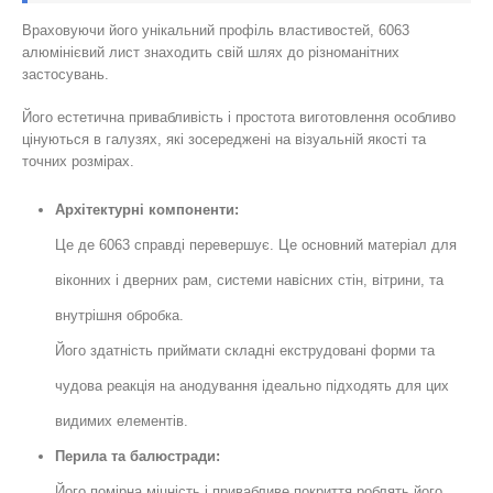
Враховуючи його унікальний профіль властивостей, 6063
алюмінієвий лист знаходить свій шлях до різноманітних
застосувань.
Його естетична привабливість і простота виготовлення особливо
цінуються в галузях, які зосереджені на візуальній якості та
точних розмірах.
Архітектурні компоненти:
Це де 6063 справді перевершує. Це основний матеріал для
віконних і дверних рам, системи навісних стін, вітрини, та
внутрішня обробка.
Його здатність приймати складні екструдовані форми та
чудова реакція на анодування ідеально підходять для цих
видимих ​​елементів.
Перила та балюстради:
Його помірна міцність і привабливе покриття роблять його