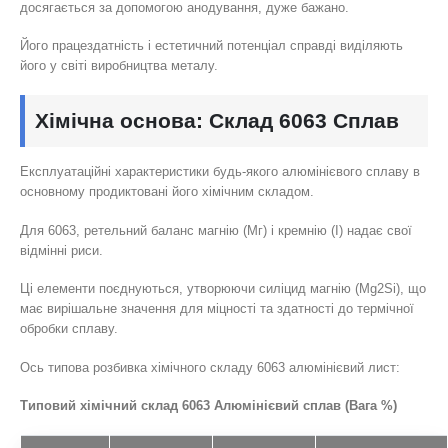
досягається за допомогою анодування, дуже бажано.
Його працездатність і естетичний потенціал справді виділяють
його у світі виробництва металу.
Хімічна основа: Склад 6063 Сплав
Експлуатаційні характеристики будь-якого алюмінієвого сплаву в
основному продиктовані його хімічним складом.
Для 6063, ретельний баланс магнію (Мг) і кремнію (І) надає свої
відмінні риси.
Ці елементи поєднуються, утворюючи силіцид магнію (Mg2Si), що
має вирішальне значення для міцності та здатності до термічної
обробки сплаву.
Ось типова розбивка хімічного складу 6063 алюмінієвий лист:
Типовий хімічний склад 6063 Алюмінієвий сплав (Вага %)