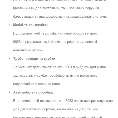
ідеальним як для внутрішніх, так і зовнішніх поручнів,
балюстради, та інші декоративні огороджувальні системи.
Меблі та сантехніка:
Від садових меблів до офісних перегородок і вітрин,
6063формувальність і обробка сприяють сучасності,
елегантний дизайн.
Трубопроводи та трубки:
Легкість екструзії також робить 6063 підходить для різних
застосувань у трубах, особливо ті, які не вимагають
надзвичайного тиску чи сили.
Автомобільна обробка:
В автомобільній промисловості, 6063 часто використовується
для декоративної обробки, багажники на дах, та інші
неструктурні компоненти, для яких важливий зовнішній