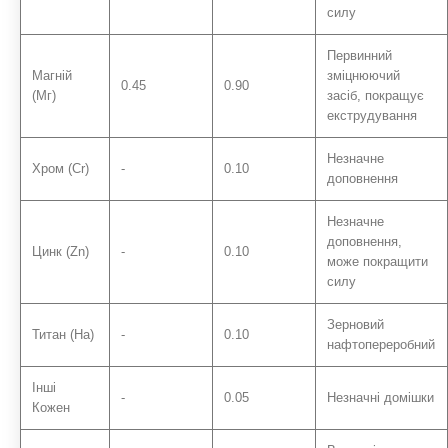
силу
Первинний
Магній
зміцнюючий
0.45
0.90
(Мг)
засіб, покращує
екструдування
Незначне
Хром (Cr)
-
0.10
доповнення
Незначне
доповнення,
Цинк (Zn)
-
0.10
може покращити
силу
Зерновий
Титан (На)
-
0.10
нафтопереробний
Інші
-
0.05
Незначні домішки
Кожен