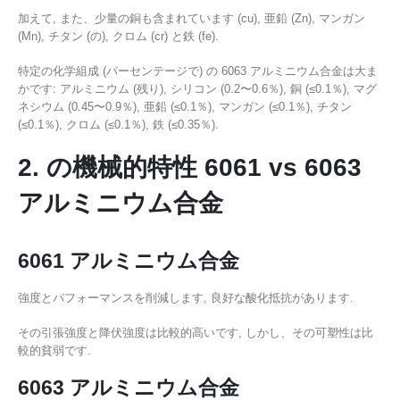
加えて, また、少量の銅も含まれています (cu), 亜鉛 (Zn), マンガン
(Mn), チタン (の), クロム (cr) と鉄 (fe).
特定の化学組成 (パーセンテージで) の 6063 アルミニウム合金は大ま
かです: アルミニウム (残り), シリコン (0.2〜0.6％), 銅 (≤0.1％), マグ
ネシウム (0.45〜0.9％), 亜鉛 (≤0.1％), マンガン (≤0.1％), チタン
(≤0.1％), クロム (≤0.1％), 鉄 (≤0.35％).
2. の機械的特性 6061 vs 6063
アルミニウム合金
6061 アルミニウム合金
強度とパフォーマンスを削減します, 良好な酸化抵抗があります.
その引張強度と降伏強度は比較的高いです, しかし、その可塑性は比
較的貧弱です.
6063 アルミニウム合金