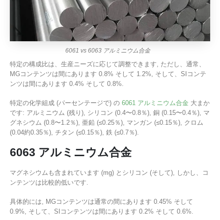
6061 vs 6063 アルミニウム合金
特定の構成比は、生産ニーズに応じて調整できます, ただし、通常、
MGコンテンツは間にあります 0.8% そして 1.2%, そして、SIコンテ
ンツは間にあります 0.4% そして 0.8%.
特定の化学組成 (パーセンテージで) の
6061 アルミニウム合金
大まか
です: アルミニウム (残り), シリコン (0.4〜0.8％), 銅 (0.15〜0.4％), マ
グネシウム (0.8〜1.2％), 亜鉛 (≤0.25％), マンガン (≤0.15％), クロム
(0.04約0.35％), チタン (≤0.15％), 鉄 (≤0.7％).
6063 アルミニウム合金
マグネシウムも含まれています (mg) とシリコン (そして), しかし、コ
ンテンツは比較的低いです.
具体的には, MGコンテンツは通常の間にあります 0.45% そして
0.9%, そして、SIコンテンツは間にあります 0.2% そして 0.6%.