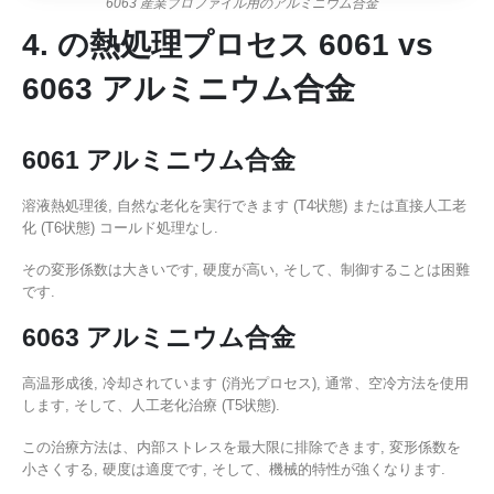
6063 産業プロファイル用のアルミニウム合金
4. の熱処理プロセス 6061 vs
6063 アルミニウム合金
6061 アルミニウム合金
溶液熱処理後, 自然な老化を実行できます (T4状態) または直接人工老
化 (T6状態) コールド処理なし.
その変形係数は大きいです, 硬度が高い, そして、制御することは困難
です.
6063 アルミニウム合金
高温形成後, 冷却されています (消光プロセス), 通常、空冷方法を使用
します, そして、人工老化治療 (T5状態).
この治療方法は、内部ストレスを最大限に排除できます, 変形係数を
小さくする, 硬度は適度です, そして、機械的特性が強くなります.