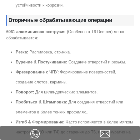
устойчивости к коррозии.
Вторичные обрабатывающие операции
6061 алюминиевая экструзия
(Особенно в T6 Demper) легко
обрабатывается:
Резка:
Распиловка, стрижка.
Бурение & Постукивание:
Создание отверстий и резьбы.
Фрезерование с ЧПУ:
Формирование поверхностей,
создание слотов, карманы.
Поворот:
Для цилиндрических элементов.
Пробиться & Штамповка:
Для создания отверстий или
элементов в более тонких профилях..
Изгиб & Формирование:
Часто исполняется в более мягком
настроении. (О или Т4) до старения до Т6, или аккуратно на