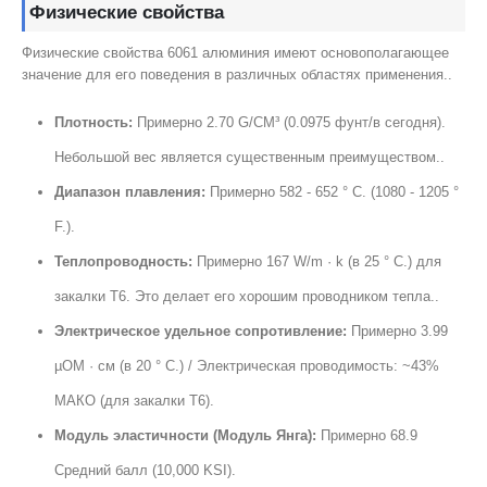
Физические свойства
Физические свойства 6061 алюминия имеют основополагающее
значение для его поведения в различных областях применения..
Плотность:
Примерно 2.70 G/CM³ (0.0975 фунт/в сегодня).
Небольшой вес является существенным преимуществом..
Диапазон плавления:
Примерно 582 - 652 ° C. (1080 - 1205 °
F.).
Теплопроводность:
Примерно 167 W/m · k (в 25 ° C.) для
закалки Т6. Это делает его хорошим проводником тепла..
Электрическое удельное сопротивление:
Примерно 3.99
µОМ · см (в 20 ° C.) / Электрическая проводимость: ~43%
МАКО (для закалки Т6).
Модуль эластичности (Модуль Янга):
Примерно 68.9
Средний балл (10,000 KSI).