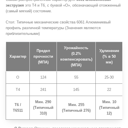
экструзия
это Т4 и Т6, с буквой «О», обозначающей отожженный
(самый мягкий) состояние.
Стол: Типичные механические свойства 6061 Алюминиевый
профиль различной температуры (Значения являются
приблизительными)
Урожайность
Предел
Удлинение
(0.2%
Характер
прочности
(% в 50
компенсировать)
(МПА)
мм)
(МПА)
О
124
55
25-30
T4
241
145
22
Мин. 290
Мин. 10
T6 /
Мин. 255
(Типичный
(Типичный
Т6511
(Типичный 276)
310)
12)