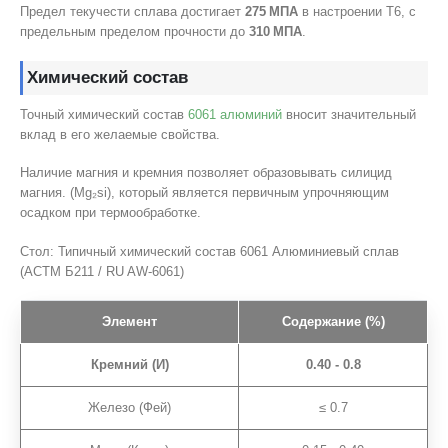
Предел текучести сплава достигает
275 МПА
в настроении Т6, с
предельным пределом прочности до
310 МПА
.
Химический состав
Точный химический состав
6061 алюминий
вносит значительный
вклад в его желаемые свойства.
Наличие магния и кремния позволяет образовывать силицид
магния. (Mg₂si), который является первичным упрочняющим
осадком при термообработке.
Стол: Типичный химический состав 6061 Алюминиевый сплав
(АСТМ Б211 / RU AW-6061)
Элемент
Содержание (%)
Кремний (И)
0.40 - 0.8
Железо (Фей)
≤ 0.7