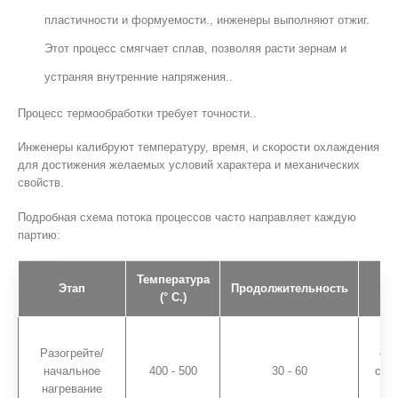
пластичности и формуемости., инженеры выполняют отжиг.
Этот процесс смягчает сплав, позволяя расти зернам и
устраняя внутренние напряжения..
Процесс термообработки требует точности..
Инженеры калибруют температуру, время, и скорости охлаждения
для достижения желаемых условий характера и механических
свойств.
Подробная схема потока процессов часто направляет каждую
партию:
Температура
Этап
Продолжительность
(° C.)
Ум
Разогрейте/
ост
начальное
400 - 500
30 - 60
стр
нагревание
ле