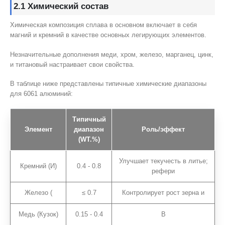
2.1 Химический состав
Химическая композиция сплава в основном включает в себя
магний и кремний в качестве основных легирующих элементов.
Незначительные дополнения меди, хром, железо, марганец, цинк,
и титановый настраивает свои свойства.
В таблице ниже представлены типичные химические диапазоны
для 6061 алюминий:
Типичный
Элемент
диапазон
Роль/эффект
(WT.%)
Улучшает текучесть в литье;
Кремний (И)
0.4 - 0.8
рефери
Железо (
≤ 0.7
Контролирует рост зерна и
Медь (Кузок)
0.15 - 0.4
В