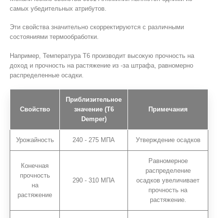
самых убедительных атрибутов.
Эти свойства значительно скорректируются с различными
состояниями термообработки.
Например, Температура T6 производит высокую прочность на
доход и прочность на растяжение из -за штрафа, равномерно
распределенные осадки.
Приблизительное
Свойство
значение (T6
Примечания
Demper)
Урожайность
240 - 275 МПА
Утверждение осадков
Равномерное
Конечная
распределение
прочность
290 - 310 МПА
осадков увеличивает
на
прочность на
растяжение
растяжение.