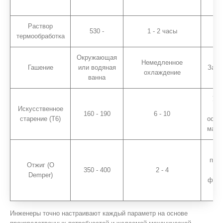
ра
Раствор
530 -
1 - 2 часы
Рас
термообработка
Окружающая
Немедленное
Гашение
или водяная
Забл
охлаждение
ванна
Укр
Искусственное
160 - 190
6 - 10
старение (T6)
осаж
макс
По
пла
Отжиг (O
350 - 400
2 - 4
Demper)
форм
оп
Инженеры точно настраивают каждый параметр на основе