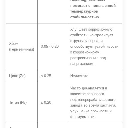
помогает с повышенной
температурной
стабильностью.
Улучшает коррозионную
стойкость, контролирует
структуру зерна, и
Хром
0.05 - 0.20
способствует устойчивости
(Герметичный)
к коррозионному
растрескиванию под
напряжением.
Цинк (Zn)
≤ 0.25
Нечистота.
Часто добавляется в
качестве зернового
нефтеперерабатываемого
Титан (Из)
≤ 0.20
завода во время кастинга,
улучшение прочности и
формуемости.