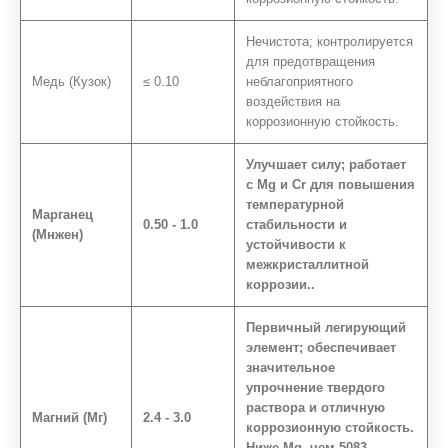
Нечистота; контролируется
для предотвращения
Медь (Кузок)
≤ 0.10
неблагоприятного
воздействия на
коррозионную стойкость.
Улучшает силу; работает
с Mg и Cr для повышения
температурной
Марганец
0.50 - 1.0
стабильности и
(Мнжен)
устойчивости к
межкристаллитной
коррозии..
Первичный легирующий
элемент; обеспечивает
значительное
упрочнение твердого
раствора и отличную
Магний (Мг)
2.4 - 3.0
коррозионную стойкость.
Ниже Mg, чем 5083