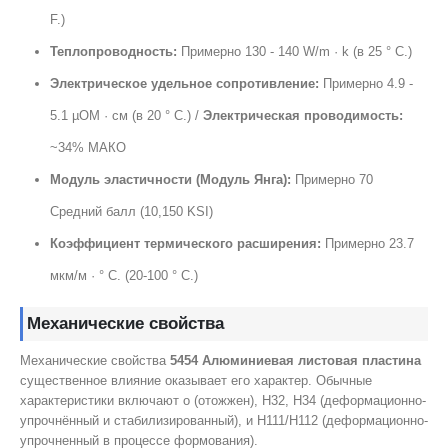
F.)
Теплопроводность:
Примерно 130 - 140 W/m · k (в 25 ° C.)
Электрическое удельное сопротивление:
Примерно 4.9 -
5.1 µОМ · см (в 20 ° C.) /
Электрическая проводимость:
~34% МАКО
Модуль эластичности (Модуль Янга):
Примерно 70
Средний балл (10,150 KSI)
Коэффициент термического расширения:
Примерно 23.7
мкм/м · ° C. (20-100 ° C.)
Механические свойства
Механические свойства
5454 Алюминиевая листовая пластина
существенное влияние оказывает его характер. Обычные
характеристики включают o (отожжен), H32, H34 (деформационно-
упрочнённый и стабилизированный), и H111/H112 (деформационно-
упрочненный в процессе формования).