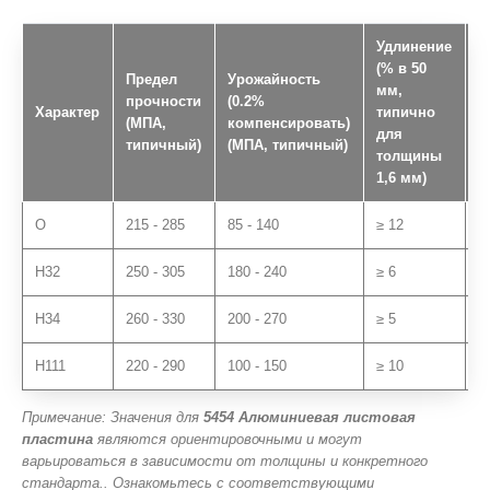
Удлинение
(% в 50
Предел
Урожайность
Т
мм,
прочности
(0.2%
(
Характер
типично
(МПА,
компенсировать)
H
для
типичный)
(МПА, типичный)
т
толщины
1,6 мм)
О
215 - 285
85 - 140
≥ 12
5
H32
250 - 305
180 - 240
≥ 6
7
H34
260 - 330
200 - 270
≥ 5
7
H111
220 - 290
100 - 150
≥ 10
6
Примечание: Значения для
5454 Алюминиевая листовая
пластина
являются ориентировочными и могут
варьироваться в зависимости от толщины и конкретного
стандарта.. Ознакомьтесь с соответствующими