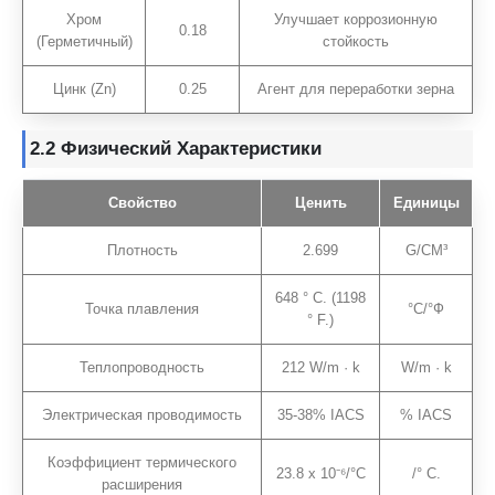
Хром
Улучшает коррозионную
0.18
(Герметичный)
стойкость
Цинк (Zn)
0.25
Агент для переработки зерна
2.2 Физический
Характеристики
Свойство
Ценить
Единицы
Плотность
2.699
G/CM³
648 ° C. (1198
Точка плавления
°С/°Ф
° F.)
Теплопроводность
212 W/m · k
W/m · k
Электрическая проводимость
35-38% IACS
% IACS
Коэффициент термического
23.8 х 10⁻⁶/°С
/° C.
расширения