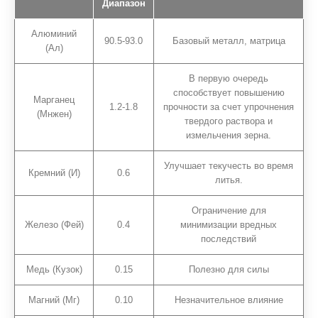
Диапазон
Алюминий
90.5-93.0
Базовый металл, матрица
(Ал)
В первую очередь
способствует повышению
Марганец
1.2-1.8
прочности за счет упрочнения
(Мнжен)
твердого раствора и
измельчения зерна.
Улучшает текучесть во время
Кремний (И)
0.6
литья.
Ограничение для
Железо (Фей)
0.4
минимизации вредных
последствий
Медь (Кузок)
0.15
Полезно для силы
Магний (Мг)
0.10
Незначительное влияние