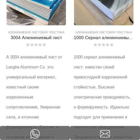
АЛЮМИНИЕВАЯ ЛИСТОВАЯ ПЛАСТИНА
АЛЮМИНИЕВАЯ ЛИСТОВАЯ ПЛАСТИНА
3004 Алюминиевый лист
1000 Сериал алюминиевый лист
0
из 5
0
из 5
А 3004 алюминиевый лист от
1000 сериал алюминиевый
Langhe Aluminum Co. это
лист: известен своей
универсальный материал,
превосходной коррозионной
известный своим
стойкостью, Высокая
коррозионным
электрическая проводимость,
сопротивлением, Умеренная
и формируемость. Идеально
сила, и отличная
подходит для применения в
формируемость. Состоит в
химическом оборудовании,
основном из алюминия и
Продовольственная обработка,