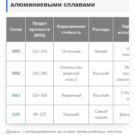
алюминиевыми сплавами
Предел
Коррозионная
Перви
Сплав
прочности
Расходы
стойкость
использ
(МПА)
обще
3003
110–220
Отличный
Низкий
назнач
Начальство
Морс
5052
230–290
(морской
Высокий
пехоти
класс)
аэрокосм
Структ
6061
310–350
Умеренный
Высокий
рам
Самый
1100
90–125
Хороший
Декорат
низкий
Данные, синтезированные на основе промышленных тестов.