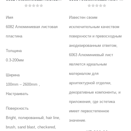
0
из 5
0
из 5
Имя
Известен своим
6082 Алюминиевая листовая
исключительным качеством
пластина
поверхности и превосходным
анодизированным ответом,
Толщина
6063 Алюминиевый лист
0.3-200мм
является идеальным
материалом для
Ширина
архитектурной отделки,
100
mm – 2600mm
，
декоративные компоненты, и
Настраивать
приложения, где эстетика
Поверхность
имеет первостепенное
Bright
, полированный,
hair line
,
значение.
brush
,
sand blast
,
checkered
,