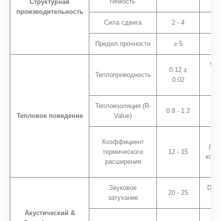
гибкость
Структурная
производительность
Сила сдвига
2 - 4
Предел прочности
≥ 5
W/(м
0.12 ±
Теплопроводность
т
0.02
а
Теплоизоляция (R-
0.8 - 1.2
Тепловое поведение
Value)
мкм
Коэффициент
(Со
термического
12 - 15
конс
расширения
Звуковое
DB 
20 - 25
затухание
Акустический &
- (