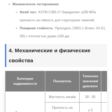
Механическое тестирование
:
Изгиб тест
: ASTM C393-17 Определяет ≥200 МПа
прочность на гибкость для структурных панелей.
Пожарная стойкость
: Проходить 13501-1 (Класс A2-S1,
D0) с плотностью дыма ≤150 дм.
4. Механические и физические
свойства
Типичное
Категория
Е
Показатель
значение/
недвижимости
пр
диапазон
Жесткость изгиба
30 - 50
K
Прочность на
≥ 5