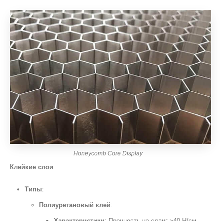
Honeycomb Core Display
Клейкие слои
Типы
:
Полиуретановый клей
:
Характеристики
: Прочность на сдвиг ≥40 Н/см,