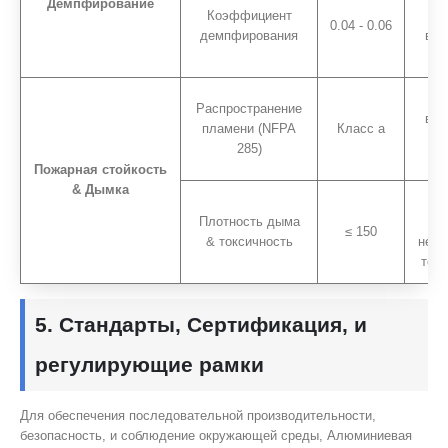
Демпфирование
Коэффициент
а
0.04 - 0.06
демпфирования
виб
Мо
Распространение
вст
пламени (NFPA
Класс а
A
285)
Пожарная стойкость
& Дымка
D
Плотность дыма
В
≤ 150
& токсичность
незн
токс
5. Стандарты, Сертификация, и
регулирующие рамки
Для обеспечения последовательной производительности,
безопасность, и соблюдение окружающей среды, Алюминиевая