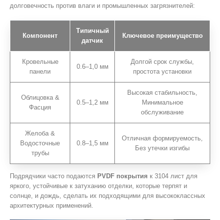
долговечность против влаги и промышленных загрязнителей:
Типичный
Компонент
Ключевое преимущество
датчик
Кровельные
Долгой срок службы,
0.6–1,0 мм
панели
простота установки
Высокая стабильность,
Облицовка &
0.5–1,2 мм
Минимальное
Фасция
обслуживание
Желоба &
Отличная формируемость,
Водосточные
0.8–1,5 мм
Без утечки изгибы
трубы
Подрядчики часто подаются
PVDF покрытия
к 3104 лист для
яркого, устойчивые к затуханию отделки, которые терпят и
солнце, и дождь, сделать их подходящими для высококлассных
архитектурных применений.