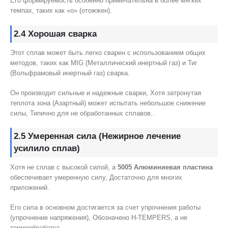
Его формируемость особенно примечательна в более мягких
темпах, таких как «o» (отожжен).
2.4 Хорошая сварка
Этот сплав может быть легко сварен с использованием общих
методов, таких как MIG (Металлический инертный газ) и Тиг
(Вольфрамовый инертный газ) сварка.
Он производит сильные и надежные сварки, Хотя затронутая
теплота зона (Азартный) может испытать небольшое снижение
силы, Типично для не обработанных сплавов..
2.5 Умеренная сила (Нежирное лечение
усилило сплав)
Хотя не сплав с высокой силой, а
5005 Алюминиевая пластина
обеспечивает умеренную силу, Достаточно для многих
приложений.
Его сила в основном достигается за счет упрочнения работы
(упрочнение напряжения), Обозначено H-TEMPERS, а не
термообработка.