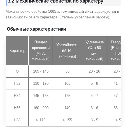
3.2 Механические свойства по характеру
Механические свойства
5005 алюминиевый лист
варьируется в
зависимости от его характера (Степень укрепления работы).
Обычные характеристики
Предел
Удлинение
Твердост
Урожайность
прочности
(% в 50
(Бринелл
Характер
(МПА,
(МПА,
мм,
HBW,
типичный)
типичный)
типичный)
типичный
О
105 - 145
35
20 - 26
28 - 32
H32
130 - 170
105
5 - 8
41 - 45
H34
145 - 185
125
4 - 7
47 - 51
H36
160 - 200
140
3 - 6
53 - 57
H38
≥ 175
≥ 155
3 - 5
≥ 59