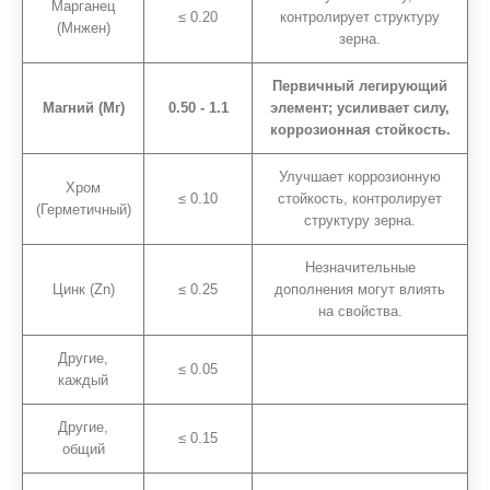
Марганец
≤ 0.20
контролирует структуру
(Мнжен)
зерна.
Первичный легирующий
Магний (Мг)
0.50 - 1.1
элемент; усиливает силу,
коррозионная стойкость.
Улучшает коррозионную
Хром
≤ 0.10
стойкость, контролирует
(Герметичный)
структуру зерна.
Незначительные
Цинк (Zn)
≤ 0.25
дополнения могут влиять
на свойства.
Другие,
≤ 0.05
каждый
Другие,
≤ 0.15
общий