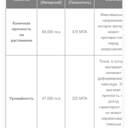
(Имперский)
(Показатель)
Максимальное
напряжение,
Конечная
которое материа
прочность
68,000 пса
470 МПА
может
на
противостоять
растяжение
перед
разрушением.
Точка, в которой
материал
начинает
деформироватьс
навсегда. Эта
высокая
прочность на
Урожайность
47,000 пса
325 МПА
доход
гарантирует, что
он может
обрабатывать
тяжелые