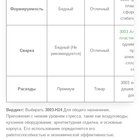
плащ и 
Формируемость
Бедный
Отличный
сформир
сгибать, 
3003 Алюм
пластина
я
одним из
Бедный (Не
Сварка
Отличный
прос
рекомендуется)
алюмин
сплаво
свар
3003 знач
Расходы
Премиум
Товар
дешевле 
досту
Вердикт:
Выбирать
3003-H14
Для общего назначения,
Приложения с низким уровнем стресса, такие как воздуховоды,
кухонное оборудование, архитектурная отделка, и основные
корпуса. Его использование определяется его
работоспособностью и экономической эффективностью.