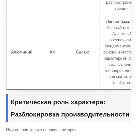
распространени
трещин.
Легкая база.
Ка
базовый металл
Алюминий
обеспечивает
фундаментальн
Алюминий
Ал
Баланс
основу, внести св
характерный легк
вес, Отличная
теплопроводност
и немагнитные
свойства.
Критическая роль характера:
Разблокировка производительности
Имя сплава только половина истории.