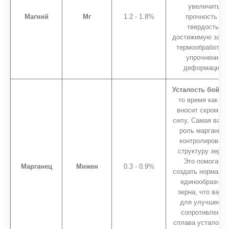
увеличить
Магний
Мг
1.2 - 1.8%
прочность и
твердость,
достижимую за сч
термообработки 
упрочнения
деформации.
Усталость бойца.
то время как эт
вносит скромно 
силу, Самая важн
роль марганца -
контролировать
структуру зерна
Это помогает
Марганец
Мнжен
0.3 - 0.9%
создать нормальн
единообразные
зерна, что важн
для улучшения
сопротивления
сплава усталости