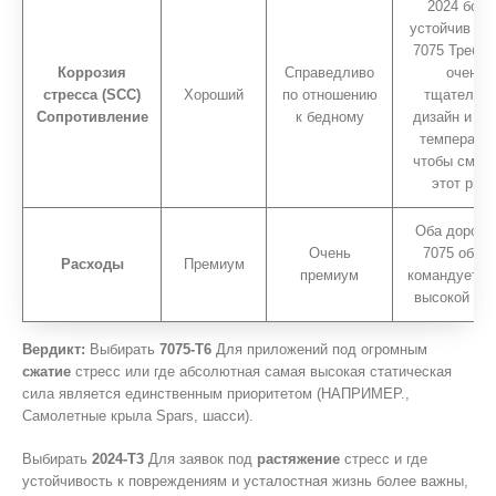
2024 боле
устойчив к 
7075 Требуе
Коррозия
Справедливо
очень
стресса (SCC)
Хороший
по отношению
тщательн
Сопротивление
к бедному
дизайн и вы
температур
чтобы смягч
этот риск
Оба дороги,
Очень
7075 обыч
Расходы
Премиум
премиум
командует б
высокой цен
Вердикт:
Выбирать
7075-T6
Для приложений под огромным
сжатие
стресс или где абсолютная самая высокая статическая
сила является единственным приоритетом (НАПРИМЕР.,
Самолетные крыла Spars, шасси).
Выбирать
2024-T3
Для заявок под
растяжение
стресс и где
устойчивость к повреждениям и усталостная жизнь более важны,