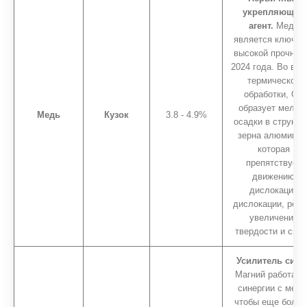
укрепляющий
агент.
Медь
является ключом
высокой прочнос
2024 года. Во вре
термической
обработки, Он
образует мелки
Медь
Кузок
3.8 - 4.9%
осадки в структу
зерна алюминия
которая
препятствует
движению
дислокации
дислокации, резк
увеличение
твердости и сил
Усилитель силы
Магний работает
синергии с меди
чтобы еще боль