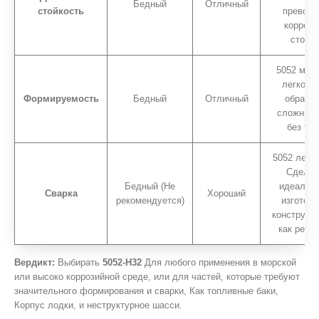
Бедный
Отличный
стойкость
превосх
коррози
стойко
5052 мож
легко со
Формируемость
Бедный
Отличный
образуе
сложные
без тр
5052 легко
Сделат
Бедный (Не
идеальн
Сварка
Хороший
рекомендуется)
изготов
конструкци
как резе
Вердикт:
Выбирать
5052-H32
Для любого применения в морской
или высоко коррозийной среде, или для частей, которые требуют
значительного формирования и сварки, Как топливные баки,
Корпус лодки, и неструктурное шасси.