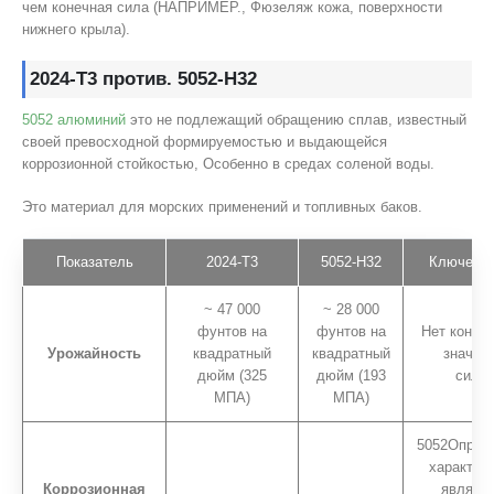
чем конечная сила (НАПРИМЕР., Фюзеляж кожа, поверхности
нижнего крыла).
2024-T3 против. 5052-H32
5052 алюминий
это не подлежащий обращению сплав, известный
своей превосходной формируемостью и выдающейся
коррозионной стойкостью, Особенно в средах соленой воды.
Это материал для морских применений и топливных баков.
Показатель
2024-T3
5052-H32
Ключевой
~ 47 000
~ 28 000
фунтов на
фунтов на
Нет конкур
Урожайность
квадратный
квадратный
значит
дюйм (325
дюйм (193
сильн
МПА)
МПА)
5052Опред
характер
Коррозионная
являетс