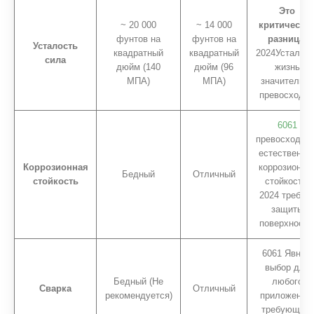
Это
~ 20 000
~ 14 000
критическа
фунтов на
фунтов на
разница.
Усталость
квадратный
квадратный
2024Усталост
сила
дюйм (140
дюйм (96
жизнь
МПА)
МПА)
значительно
превосходит
6061
превосходно 
естественно
Коррозионная
коррозионно
Бедный
Отличный
стойкость
стойкости;
2024 требуе
защиты
поверхности
6061 Явный
выбор для
Бедный (Не
любого
Сварка
Отличный
рекомендуется)
приложения,
требующего