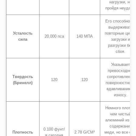
нагрузки, не
пройдя неудачу.
Его способность
выдерживать
Усталость
повторные цикл
20,000 пса
140 МПА
сила
загрузки и
разгрузки без
сбоя.
Указывает
превосходное
Твердость
сопротивление
120
120
(Бринелл)
поверхностному
вдавливанию и
износу.
Немного плотно,
чем чистый
алюминий из -за
содержания
0.100 фунт/
Плотность
2.78 G/CM³
меди, но все ещ
в сегодня