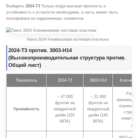
Выбирать
2024-T3
Только когда высокая прочность и
устойчивость к усталости необходима, а часть может быть
изолирована из коррозионных элементов.
Лангх 2024 Алюминиевая листовая пластина
2024-T3 против. 3003-H14
(Высокопроизводительная структура против.
Общий лист)
Показатель
2024-T3
3003-H14
Ключевой
Разни
~ 47 000
~ 21 000
производит
фунтов на
фунтов на
огромна. 
Урожайность
квадратный
квадратный
структ
дюйм (325
дюйм (145
энергети
МПА)
МПА)
дом
3003 чрез